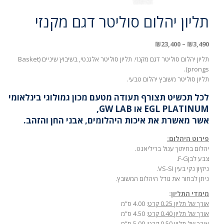
תליון יהלום סוליטר דגם מקנזי
₪
23,400
–
₪
3,490
תליון יהלום סוליטר דגם מקנזי. תליון סוליטר אלגנטי, בשיבוץ שיניים (Basket
prongs).
תליון סוליטר משובץ יהלום טבעי.
לכל תכשיט תצורף תעודה מטעם מכון גמולוגי בינלאומי
EGL PLATINUM או GW LAB,
אשר מאשרת את איכות היהלומים, אבני החן והזהב.
פירוט היהלום:
יהלום בחיתוך עגול בריליאנט.
צבע לבןF-G.
ניקיון נקי בעין VS-SI.
ניתן לבחור את גודל היהלום המשובץ.
מימדי התליון
:
אורך של תליון 0.25 קרט
: 4.00 ס”מ
אורך של תליון 0.40 קרט
: 4.50 ס”מ
אורך של תליון 0.50 קרט
: 5.00 ס”מ