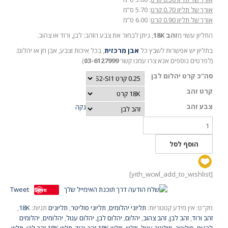
אורך של תליון 0.70 קרט
: 5.70 ס”מ
אורך של תליון 0.90 קרט
: 6.00 ס”מ
התליון עשוי מ
זהב 18K
, ניתן לבחור את צבע הזהב: לבן, ורוד או צהוב.
בתליון יש אפשרות לשבץ כל
אבן מרכזית
, בכל איכות וצבע, אבן חן או יהלום.
(לפרטים נוספים אנא צרו עמנו קשר
03-6127999
)
סה"כ קרט יהלום לבן
קרט זהב
צבע זהב
נקה
כמות
של
תליון
הוסף לסל
יהלום
סוליטר
דגם
[yith_wcwl_add_to_wishlist]
מקנזי
Tweet
Save
מק"ט:
אין מידע
קטגוריות:
תליוני יהלומים
,
תליוני סוליטר
,
תליונים
תגיות:
18K
,
זהב ורוד
,
זהב לבן
,
זהב צהוב
,
יהלום
,
יהלום לבן
,
יהלום עגול
,
יהלומים
,
יהלומים