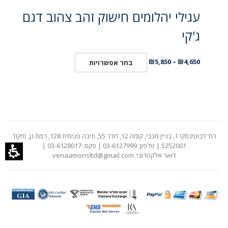
עגילי יהלומים חישוק זהב צהוב דגם
ג'קי
₪
5,850
–
₪
4,650
בחר אפשרויות
רח' ז'בוטינסקי 1, בניין מכבי, קומה 12, חדר 55, תיבה פנימית 128, רמת גן, מיקוד
5252001 | טלפון: 03-6127999 | פקס: 03-6128017 |
דואר אלקטרוני:
venaamorisltd@gmail.com