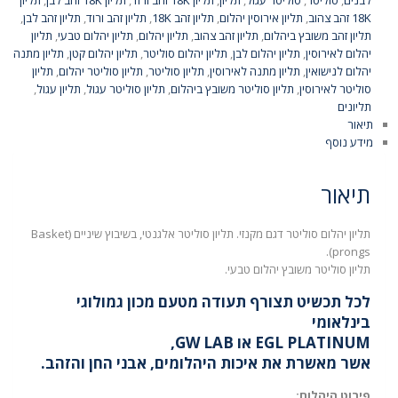
לבנים
,
סוליטר
,
סוליטר עגול
,
תליון
,
תליון 18K זהב ורוד
,
תליון 18K זהב לבן
,
תליון
18K זהב צהוב
,
תליון אירוסין יהלום
,
תליון זהב 18K
,
תליון זהב ורוד
,
תליון זהב לבן
,
תליון זהב משובץ ביהלום
,
תליון זהב צהוב
,
תליון יהלום
,
תליון יהלום טבעי
,
תליון
יהלום לאירוסין
,
תליון יהלום לבן
,
תליון יהלום סוליטר
,
תליון יהלום קטן
,
תליון מתנה
יהלום לנישואין
,
תליון מתנה לאירוסין
,
תליון סוליטר
,
תליון סוליטר יהלום
,
תליון
סוליטר לאירוסין
,
תליון סוליטר משובץ ביהלום
,
תליון סוליטר עגול
,
תליון עגול
,
תליונים
תיאור
מידע נוסף
תיאור
תליון יהלום סוליטר דגם מקנזי. תליון סוליטר אלגנטי, בשיבוץ שיניים (Basket
prongs).
תליון סוליטר משובץ יהלום טבעי.
לכל תכשיט תצורף תעודה מטעם מכון גמולוגי
בינלאומי
EGL PLATINUM או GW LAB,
אשר מאשרת את איכות היהלומים, אבני החן והזהב.
פירוט היהלום: