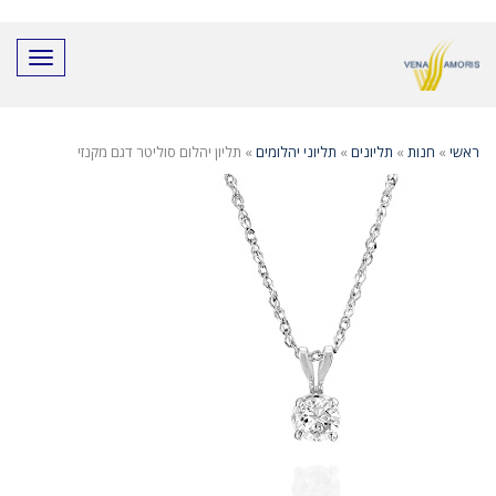
חילתו
ל
ף
תפריט
ינטרנט,
חץ
נטר
די
ראשי
»
חנות
»
תליונים
»
תליוני יהלומים
»
תליון יהלום סוליטר דגם מקנזי
עבור
אזור
וכן
רכזי