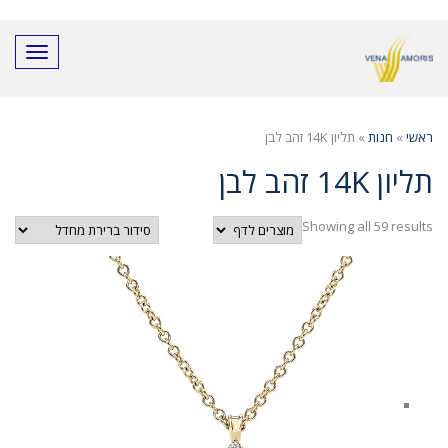
חילתו
ל
ף
תפריט
ינטרנט,
חץ
נטר
די
ראשי
»
חנות
»
תליון 14K זהב לבן
עבור
אזור
תליון 14K זהב לבן
וכן
רכזי
Showing all 59 results