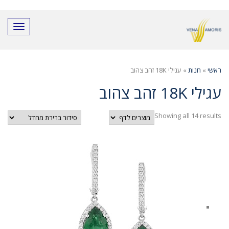
חילתו
ל
ף
תפריט
ינטרנט,
חץ
נטר
די
ראשי
»
חנות
»
עגילי 18K זהב צהוב
עבור
אזור
עגילי 18K זהב צהוב
וכן
רכזי
Showing all 14 results