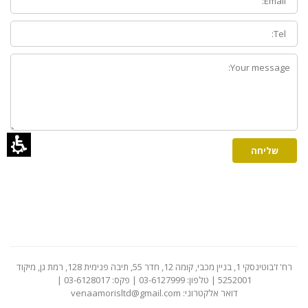
Phone:
How
can
we
help
you?
שליחה
רח' ז'בוטינסקי 1, בניין מכבי, קומה 12, חדר 55, תיבה פנימית 128, רמת גן, מיקוד
5252001 | טלפון: 03-6127999 | פקס: 03-6128017 |
דואר אלקטרוני:
venaamorisltd@gmail.com