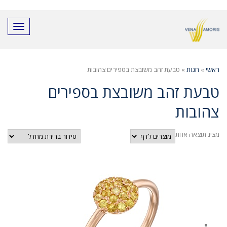
חילתו
ל
ף
תפריט
ינטרנט,
חץ
נטר
די
ראשי
»
חנות
»
טבעת זהב משובצת בספירים צהובות
עבור
אזור
טבעת זהב משובצת בספירים
וכן
רכזי
צהובות
מציג תוצאה אחת