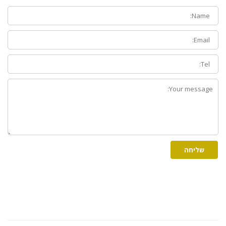
Full
Name:
Email:
Phone:
How
can
we
help
you?
שליחה