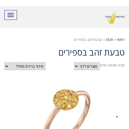
חילתו
ל
ף
תפריט
ינטרנט,
חץ
נטר
די
ראשי
»
חנות
»
טבעת זהב בספירים
עבור
אזור
טבעת זהב בספירים
וכן
רכזי
מציג תוצאה אחת